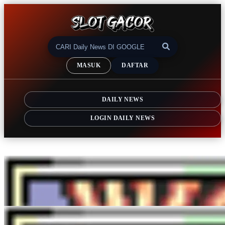
MASUK
DAFTAR
DAILY NEWS
LOGIN DAILY NEWS