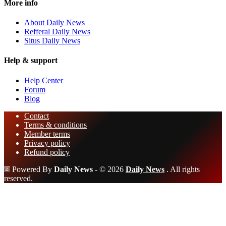
More
info
About Daily News
Refferal Daily News
Situs Daily News
Help
& support
Help Center
Forum
Blog
Contact
Terms & conditions
Member terms
Privacy policy
Refund policy
Powered By
Daily News
- © 2026
Daily News
. All rights
reserved.