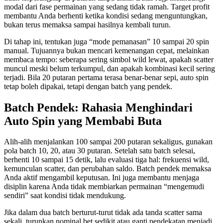
modal dari fase permainan yang sedang tidak ramah. Target profit
membantu Anda berhenti ketika kondisi sedang menguntungkan,
bukan terus memaksa sampai hasilnya kembali turun.
Di tahap ini, tentukan juga “mode pemanasan” 10 sampai 20 spin
manual. Tujuannya bukan mencari kemenangan cepat, melainkan
membaca tempo: seberapa sering simbol wild lewat, apakah scatter
muncul meski belum terkumpul, dan apakah kombinasi kecil sering
terjadi. Bila 20 putaran pertama terasa benar-benar sepi, auto spin
tetap boleh dipakai, tetapi dengan batch yang pendek.
Batch Pendek: Rahasia Menghindari
Auto Spin yang Membabi Buta
Alih-alih menjalankan 100 sampai 200 putaran sekaligus, gunakan
pola batch 10, 20, atau 30 putaran. Setelah satu batch selesai,
berhenti 10 sampai 15 detik, lalu evaluasi tiga hal: frekuensi wild,
kemunculan scatter, dan perubahan saldo. Batch pendek memaksa
Anda aktif mengambil keputusan. Ini juga membantu menjaga
disiplin karena Anda tidak membiarkan permainan “mengemudi
sendiri” saat kondisi tidak mendukung.
Jika dalam dua batch berturut-turut tidak ada tanda scatter sama
sekali, turunkan nominal bet sedikit atau ganti pendekatan menjadi