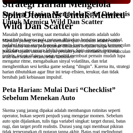
Strategi Harian Mengelola
Spin Otomatis Untuk Memicu
Strategi Harian Mengelola Spin Otomatis
Untuk Memicu Wild Dan Scatter
Wild Dan Scatter
Masalah paling sering saat memakai spin otomatis adalah saldo
cepat habis karena pola putaran dibiarkan berjalan tanpa kontrol,
Masalah paling sering saat memakai spin otomatis adalah saldo
padahal tujuan utama banyak pemain justru memancing kemunculan
cepat habis karena pola putaran dibiarkan berjalan tanpa kontrol,
wild dan scatter secara lebih konsisten. Spin otomatis memang
padahal tujuan utama banyak pemain justru memancing kemunculan
praktis, tetapi sifatnya yang repetitif membuat pemain mudah lupa
wild dan scatter secara lebih konsisten
mengatur ritme, mengabaikan sinyal volatilitas, dan telat
menghentikan sesi ketika game sedang “dingin”. Karena itu, strategi
harian dibutuhkan agar fitur ini tetap efisien, terukur, dan tidak
berubah jadi kebiasaan impulsif.
Peta Harian: Mulai Dari “Checklist”
Sebelum Menekan Auto
Skema yang jarang dipakai adalah membangun rutinitas seperti
operator, bukan seperti penjudi yang mengejar momen. Sebelum
auto spin dijalankan, tulis tiga variabel singkat: target durasi, batas
rugi, dan target profit realistis. Durasi yang rapi membuat pikiran
tidak terperangkap di putaran tanpa akhir. Batas rugi melindungi