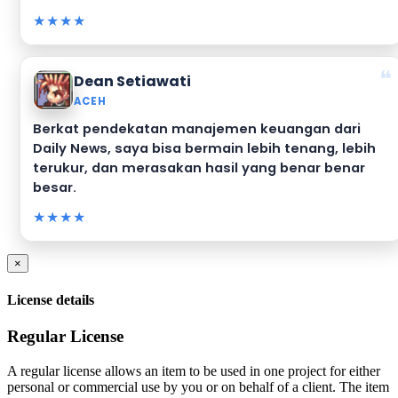
★★★★
❝
Dean Setiawati
ACEH
Berkat pendekatan manajemen keuangan dari
Daily News, saya bisa bermain lebih tenang, lebih
terukur, dan merasakan hasil yang benar benar
besar.
★★★★
×
License details
Regular License
A regular license allows an item to be used in one project for either
personal or commercial use by you or on behalf of a client. The item