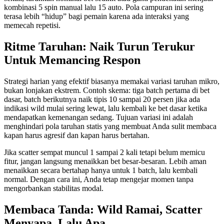
kombinasi 5 spin manual lalu 15 auto. Pola campuran ini sering
terasa lebih “hidup” bagi pemain karena ada interaksi yang
memecah repetisi.
Ritme Taruhan: Naik Turun Terukur
Untuk Memancing Respon
Strategi harian yang efektif biasanya memakai variasi taruhan mikro,
bukan lonjakan ekstrem. Contoh skema: tiga batch pertama di bet
dasar, batch berikutnya naik tipis 10 sampai 20 persen jika ada
indikasi wild mulai sering lewat, lalu kembali ke bet dasar ketika
mendapatkan kemenangan sedang. Tujuan variasi ini adalah
menghindari pola taruhan statis yang membuat Anda sulit membaca
kapan harus agresif dan kapan harus bertahan.
Jika scatter sempat muncul 1 sampai 2 kali tetapi belum memicu
fitur, jangan langsung menaikkan bet besar-besaran. Lebih aman
menaikkan secara bertahap hanya untuk 1 batch, lalu kembali
normal. Dengan cara ini, Anda tetap mengejar momen tanpa
mengorbankan stabilitas modal.
Membaca Tanda: Wild Ramai, Scatter
Menyapa, Lalu Apa