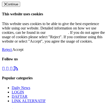
Continue
This website uses cookies
This website uses cookies to be able to give the best experience
while using our website. Detailed information on how we use
cookies, can be found in our
privacy policy
. If you do not agree the
usage of cookies please select "Reject". If you continue using this
website or select "Accept", you agree the usage of cookies.
Reject
Accept
Follow
us
Popular
categories
Daily News
LOGIN
DAFTAR
LINK ALTERNATIF