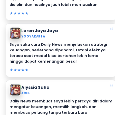
disiplin dan hasilnya jauh lebih memuaskan
★★★★★
❝
Laron Jaya Jaya
YOGYAKARTA
Saya suka cara Daily News menjelaskan strategi
keuangan, sederhana dipahami, tetapi efeknya
terasa saat modal bisa bertahan lebih lama
hingga dapat kemenangan besar
★★★★★
❝
Alyssia Saha
ACEH
Daily News membuat saya lebih percaya diri dalam
mengatur keuangan, memilih langkah, dan
membaca peluang tanpa terburu buru